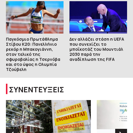
Παγκόσμιο Πρωτάθλημα
Δεν αλλάζει στάση η UEFA
Στίβου Κ20: Πανελλήνιο
που συνεχίζει το
ρεκόρ η Μπακογιάννη,
μποϊκοτάζ του Μουντιάλ
στον τελικό της
2030 παρά την
σφυροβολίας η Τσερνόβα
αναδίπλωση της FIFA
και στο ύψος η Ολυμπία
Τζούβελη
ΣΥΝΕΝΤΕΥΞΕΙΣ