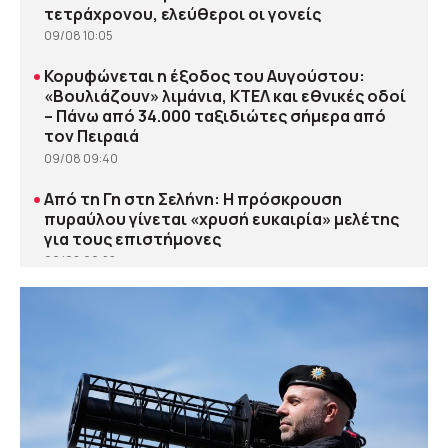
τετράχρονου, ελεύθεροι οι γονείς
09/08 10:05
•
Κορυφώνεται η έξοδος του Αυγούστου:
«Βουλιάζουν» λιμάνια, ΚΤΕΛ και εθνικές οδοί
– Πάνω από 34.000 ταξιδιώτες σήμερα από
τον Πειραιά
09/08 09:40
•
Από τη Γη στη Σελήνη: Η πρόσκρουση
πυραύλου γίνεται «χρυσή ευκαιρία» μελέτης
για τους επιστήμονες
09/08 09:22
•
Αυξημένη η επιβατική κίνηση από το λιμάνι
του Πειραιά – Σχεδόν 60.000 ταξίδεψαν
Παρασκευή και Σάββατο
09/08 08:57
•
Η Αττική στο επίκεντρο της έξαρσης του ιού
του Δυτικού Νείλου, λέει η καθηγήτρια Θ.
Ψαλτοπούλου στο ΕΡΤnews