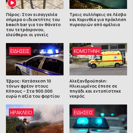
Πάρος: Στον εισαγγελέα
Τρεις συλλήψεις σε Λέσβο
σήμερα ο ιδιοκτήτης του
και Κορινθία για πρόκληση
beach bar για τον θάνατο
πυρκαγιών από αμέλεια
του τετράχρονου,
ελεύθεροι οι γονείς
ΕΙΔΗΣΕΙΣ
KOMOTHNH
Έβρος: Κατάσχεση 10
Αλεξανδρούπολη:
τόνων φρέον στους
Ηλικιωμένος έπεσε σε
Κήπους – Στα 900.000
πηγάδι και εντοπίστηκε
ευρώ η αξία του φορτίου
νεκρός
ΗΡΑΚΛΕΙΟ
ΕΙΔΗΣΕΙΣ