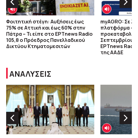
Φοιτητική στέγη: Αυξήσεις έως
myAGRO: Σε λε
75% σε Αττική και έως 60% στην
πλατφόρμα – Ν
Πάτρα – Τι είπε στο ΕΡΤnews Radio
προκαταβολές γ
105,8 ο Πρόεδρος Πανελλαδικού
Σεπτεμβρίου –
Δικτύου Κτηματομεσιτών
ΕΡΤnews Radio 
της ΑΑΔΕ
ΑΝΑΛΥΣΕΙΣ