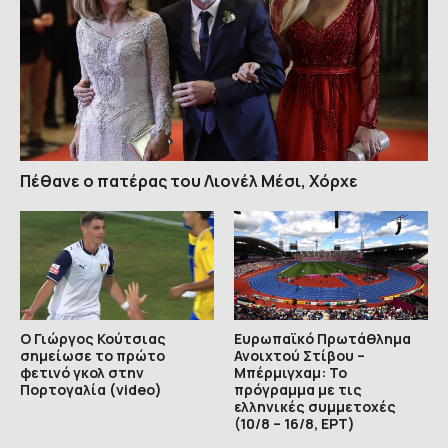
Πέθανε ο πατέρας του Λιονέλ Μέσι, Χόρχε
Ο Γιώργος Κούτσιας
Ευρωπαϊκό Πρωτάθλημα
σημείωσε το πρώτο
Ανοιχτού Στίβου –
φετινό γκολ στην
Μπέρμιγχαμ: Το
Πορτογαλία (video)
πρόγραμμα με τις
ελληνικές συμμετοχές
(10/8 – 16/8, ΕΡΤ)