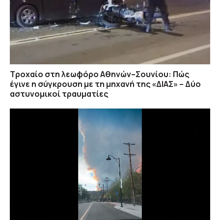
•
Βανς: Οι ΗΠΑ θα συνεχίσουν να «ασκούν
πιέσεις» στο Ιράν αν δεν αλλάξει στάση
09/08 05:37
•
Φωτιές: Πορτοκαλί συναγερμός σήμερα σε
Αττική και πέντε περιοχές – Σε πλήρη
κινητοποίηση ο κρατικός μηχανισμός
Τροχαίο στη λεωφόρο Αθηνών–Σουνίου: Πώς
έγινε η σύγκρουση με τη μηχανή της «ΔΙΑΣ» – Δύο
09/08 05:20
αστυνομικοί τραυματίες
•
Εορτολόγιο: Ποιοι γιορτάζουν σήμερα 9
Αυγούστου
09/08 05:03
•
Σαουδική Αραβία: Φωτιά σε διυλιστήριο της
Aramco στην Τζαζάν – Δεν υπάρχουν
τραυματίες
09/08 04:55