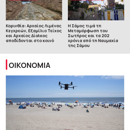
Κορινθία: Αρχαίος Λιμένας
Η Σάμος τιμά τη
Κεγχρεών, Εξαμίλιο Τείχος
Μεταμόρφωση του
και Aρχαίος Δίολκος
Σωτήρος και τα 202
αποδίδονται στο κοινό
χρόνια από τη Ναυμαχία
της Σάμου
ΟΙΚΟΝΟΜΙΑ