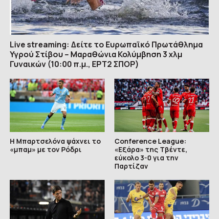
Live streaming: Δείτε το Ευρωπαϊκό Πρωτάθλημα
Υγρού Στίβου – Μαραθώνια Κολύμβηση 3 χλμ
Γυναικών (10:00 π.μ., ΕΡΤ2 ΣΠΟΡ)
Η Μπαρτσελόνα ψάχνει το
Conference League:
«μπαμ» με τον Ρόδρι
«Εξάρα» της Τβέντε,
εύκολο 3-0 για την
Παρτίζαν