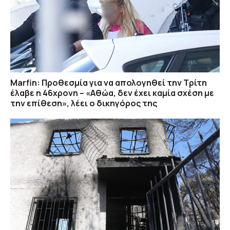
συμβιβασμό από τον Τραμπ
07/08 14:41
•
Ποιες αλλαγές φέρνει η ΚΥΑ του ΕΙδικού
Χωροταξικού Πλαισίου για τον Τουρισμό
07/08 14:27
•
Νέο κύμα καύσωνα «σαρώνει» την Ευρώπη –
Marfin: Προθεσμία για να απολογηθεί την Τρίτη
Θερμοκρασίες άνω των 40°C σε Ιταλία,
έλαβε η 46χρονη – «Αθώα, δεν έχει καμία σχέση με
Ισπανία και Βαλκάνια
την επίθεση», λέει ο δικηγόρος της
07/08 14:22
•
Ιαπωνία: Ο τυφώνας Dolphin έκλεισε το
αεροδρόμιο της Οκινάουα – Ακυρώθηκαν όλες
οι πτήσεις, φόβοι για νέες καταστροφές
07/08 14:20
•
Μυστράς: 11 μήνες με αναστολή για ψευδή
κατάθεση στον 55χρονο που είχε κρύψει τον
πατέρα του στον καταψύκτη – «Ήθελα να τον
κρατήσω άφθαρτο» κατέθεσε
07/08 14:00