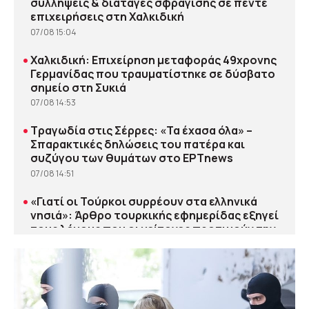
συλλήψεις & διαταγές σφράγισης σε πέντε
επιχειρήσεις στη Χαλκιδική
07/08 15:04
•
Χαλκιδική: Επιχείρηση μεταφοράς 49χρονης
Γερμανίδας που τραυματίστηκε σε δύσβατο
σημείο στη Συκιά
07/08 14:53
•
Τραγωδία στις Σέρρες: «Τα έχασα όλα» –
Σπαρακτικές δηλώσεις του πατέρα και
συζύγου των θυμάτων στο ΕΡΤnews
07/08 14:51
•
«Γιατί οι Τούρκοι συρρέουν στα ελληνικά
νησιά»: Άρθρο τουρκικής εφημερίδας εξηγεί
τους λόγους που οι γείτονες προτιμούν την
Ελλάδα για διακοπές
07/08 14:49
•
Μια συμφωνία με το Ιράν για τα Στενά του
Ορμούζ μπορεί να απαιτήσει έναν