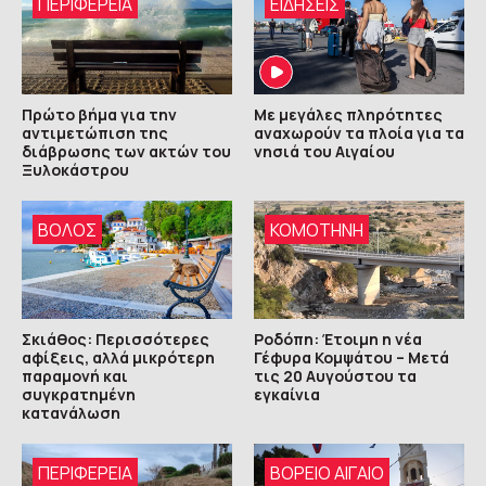
ΠΕΡΙΦΈΡΕΙΑ
ΕΙΔΗΣΕΙΣ
Πρώτο βήμα για την
Με μεγάλες πληρότητες
αντιμετώπιση της
αναχωρούν τα πλοία για τα
διάβρωσης των ακτών του
νησιά του Αιγαίου
Ξυλοκάστρου
ΒΟΛΟΣ
KOMOTHNH
Σκιάθος: Περισσότερες
Ροδόπη: Έτοιμη η νέα
αφίξεις, αλλά μικρότερη
Γέφυρα Κομψάτου – Μετά
παραμονή και
τις 20 Αυγούστου τα
συγκρατημένη
εγκαίνια
κατανάλωση
ΠΕΡΙΦΈΡΕΙΑ
ΒΟΡΕΙΟ ΑΙΓΑΙΟ