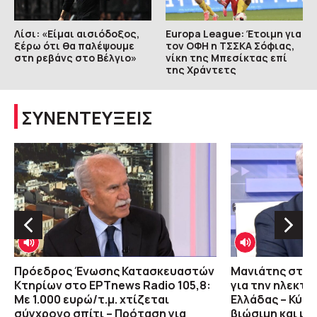
Λίσι: «Είμαι αισιόδοξος,
Europa League: Έτοιμη για
ξέρω ότι θα παλέψουμε
τον ΟΦΗ η ΤΣΣΚΑ Σόφιας,
στη ρεβάνς στο Βέλγιο»
νίκη της Μπεσίκτας επί
της Χράντετς
ΣΥΝΕΝΤΕΥΞΕΙΣ
Πρόεδρος Ένωσης Κατασκευαστών
Μανιάτης στο 
Κτηρίων στο ΕΡΤnews Radio 105,8:
για την ηλεκτρ
Με 1.000 ευρώ/τ.μ. χτίζεται
Ελλάδας – Κύπ
σύγχρονο σπίτι – Πρόταση για
βιώσιμη και με