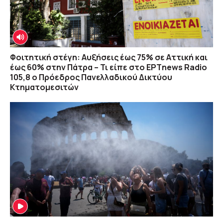
•
ΠΑΣΟΚ: «Βαφτίζουν επιτυχία τη μεταφορά
του λογαριασμού της ρήτρας διαφυγής
στους πολίτες»
07/08 12:50
Φοιτητική στέγη: Αυξήσεις έως 75% σε Αττική και
έως 60% στην Πάτρα – Τι είπε στο ΕΡΤnews Radio
105,8 ο Πρόεδρος Πανελλαδικού Δικτύου
Κτηματομεσιτών