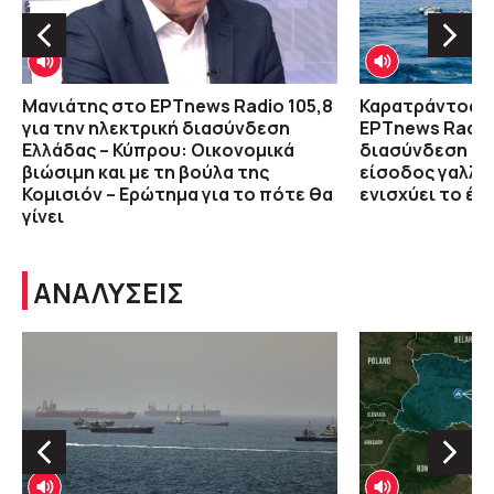
Μανιάτης στο ΕΡΤnews Radio 105,8
Καρατράντος, 
για την ηλεκτρική διασύνδεση
ΕΡΤnews Radio 
Ελλάδας – Κύπρου: Οικονομικά
διασύνδεση Ελ
βιώσιμη και με τη βούλα της
είσοδος γαλλικ
Κομισιόν – Ερώτημα για το πότε θα
ενισχύει το έρ
γίνει
ΑΝΑΛΥΣΕΙΣ