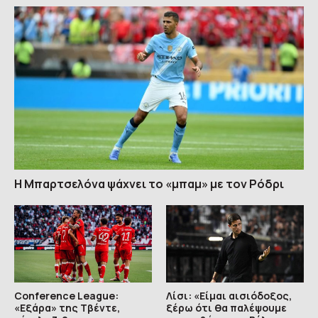
Η Μπαρτσελόνα ψάχνει το «μπαμ» με τον Ρόδρι
Conference League:
Λίσι: «Είμαι αισιόδοξος,
«Εξάρα» της Τβέντε,
ξέρω ότι θα παλέψουμε