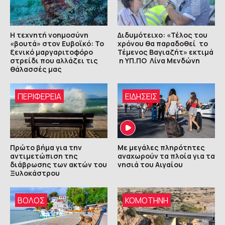
Η τεχνητή νοημοσύνη
Διδυμότειχο: «Τέλος του
«βουτά» στον Ευβοϊκό: Το
χρόνου θα παραδοθεί το
ξενικό μαργαριτοφόρο
Τέμενος Βαγιαζήτ» εκτιμά
στρείδι που αλλάζει τις
η ΥΠ.ΠΟ Λίνα Μενδώνη
θάλασσές μας
ΠΕΡΙΦΈΡΕΙΑ
ΕΙΔΗΣΕΙΣ
Πρώτο βήμα για την
Με μεγάλες πληρότητες
αντιμετώπιση της
αναχωρούν τα πλοία για τα
διάβρωσης των ακτών του
νησιά του Αιγαίου
Ξυλοκάστρου
ΒΟΛΟΣ
KOMOTHNH