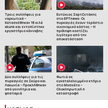
Τρεις συλλήψεις για
Ευτύχιος Σαρτζετάκης
ναρκωτικά –
στο ΕΡΤnews: Οι
Κατασχέθηκαν 18 κιλά
πυρκαγιές έχουν τεράστιο
skunk και εντοπίστηκε
οικονομικό κόστος – Η
εργαστήριο κάνναβης
πρόληψη κοστίζει
λιγότερο από την
αποκατάσταση
Δύο συλλήψεις για τις
Φωτιά σε
πυρκαγιές σε Σκύρο και
εγκαταλελειμμένο κτήριο
Λακωνία – Προκλήθηκαν
στο Μοσχάτο –
από γεννήτρια και
Ολοκληρωτική η
ψησταριά
καταστροφή