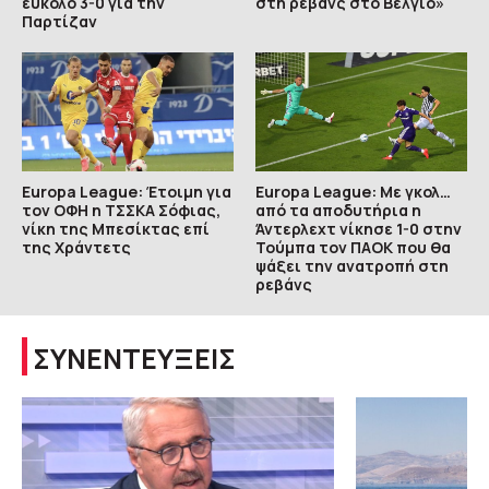
εύκολο 3-0 για την
στη ρεβάνς στο Βέλγιο»
Παρτίζαν
Europa League: Έτοιμη για
Europa League: Με γκολ…
τον ΟΦΗ η ΤΣΣΚΑ Σόφιας,
από τα αποδυτήρια η
νίκη της Μπεσίκτας επί
Άντερλεχτ νίκησε 1-0 στην
της Χράντετς
Τούμπα τον ΠΑΟΚ που θα
ψάξει την ανατροπή στη
ρεβάνς
ΣΥΝΕΝΤΕΥΞΕΙΣ