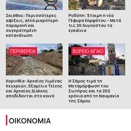
Σκιάθος: Περισσότερες
Ροδόπη: Έτοιμη η νέα
αφίξεις, αλλά μικρότερη
Γέφυρα Κομψάτου – Μετά
παραμονή και
τις 20 Αυγούστου τα
συγκρατημένη
εγκαίνια
κατανάλωση
ΠΕΡΙΦΈΡΕΙΑ
ΒΟΡΕΙΟ ΑΙΓΑΙΟ
Κορινθία: Αρχαίος Λιμένας
Η Σάμος τιμά τη
Κεγχρεών, Εξαμίλιο Τείχος
Μεταμόρφωση του
και Aρχαίος Δίολκος
Σωτήρος και τα 202
αποδίδονται στο κοινό
χρόνια από τη Ναυμαχία
της Σάμου
ΟΙΚΟΝΟΜΙΑ