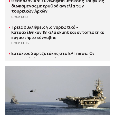
•
Θεσσαλονίκη: Συνελήφθη υπήκοος Τουρκίας
διωκόμενος με ερυθρά αγγελία των
τουρκικών Αρχών
07/08 10:10
•
Τρεις συλλήψεις για ναρκωτικά –
Κατασχέθηκαν 18 κιλά skunk και εντοπίστηκε
εργαστήριο κάνναβης
07/08 10:06
•
Ευτύχιος Σαρτζετάκης στο ΕΡΤnews: Οι
πυρκαγιές έχουν τεράστιο οικονομικό
κόστος – Η πρόληψη κοστίζει λιγότερο από
την αποκατάσταση
07/08 09:57
•
Γκαλιμπάφ προς ΗΠΑ: Η χρήση εκφοβισμού,
αθετημένων υποσχέσεων και ψευδών
ειδήσεων ως μέσων πίεσης είναι
αποτυχημένη στρατηγική
07/08 09:48